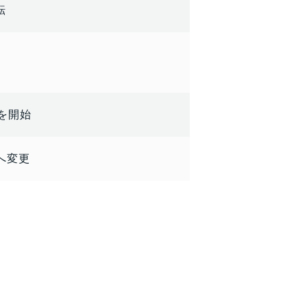
転
を開始
へ変更