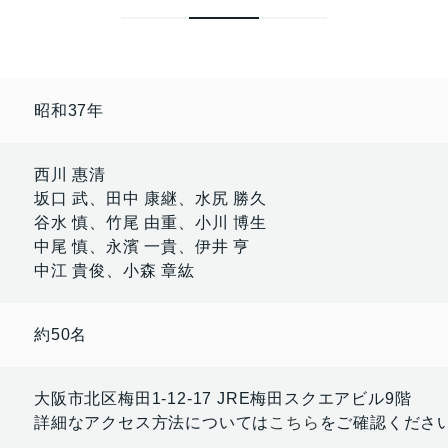
昭和37年
西川 惠清
坂口 武、田中 康継、水尻 勝久
谷水 慎、竹尾 由重、小川 博生
中尾 慎、永濱 一貴、伊井 亨
中江 貴俊、小森 章紘
約50名
大阪市北区梅田1-12-17 JRE梅田スクエアビル9階
詳細なアクセス方法については
こちら
をご確認くださ