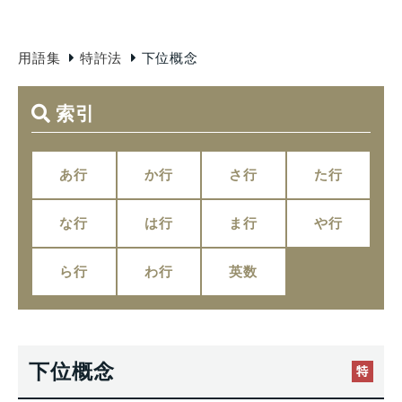
用語集
特許法
下位概念
索引
あ行
か行
さ行
た行
な行
は行
ま行
や行
ら行
わ行
英数
下位概念