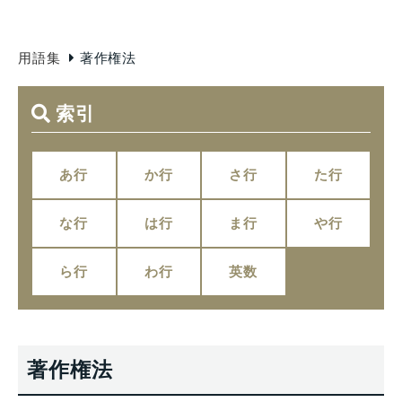
用語集
著作権法
索引
あ行
か行
さ行
た行
な行
は行
ま行
や行
ら行
わ行
英数
著作権法