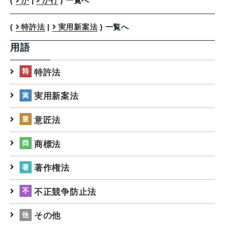
(
か
|
か行
) 一覧へ
(
特許法
|
実用新案法
) 一覧へ
用語
特許法
実用新案法
意匠法
商標法
著作権法
不正競争防止法
その他