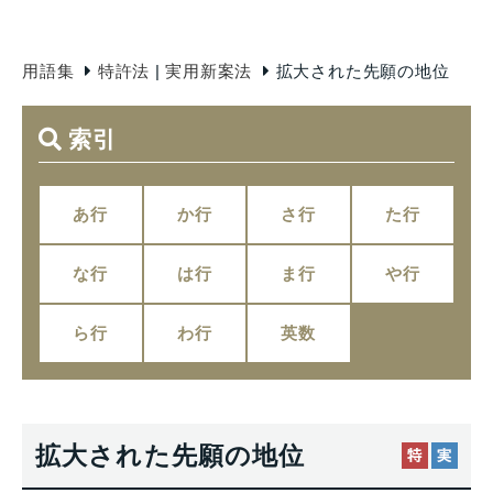
用語集
特許法
|
実用新案法
拡大された先願の地位
索引
あ行
か行
さ行
た行
な行
は行
ま行
や行
ら行
わ行
英数
拡大された先願の地位