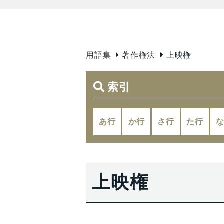
用語集
著作権法
上映権
索引
あ行
か行
さ行
た行
上映権