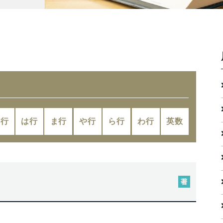
な行
は行
ま行
や行
ら行
わ行
英数