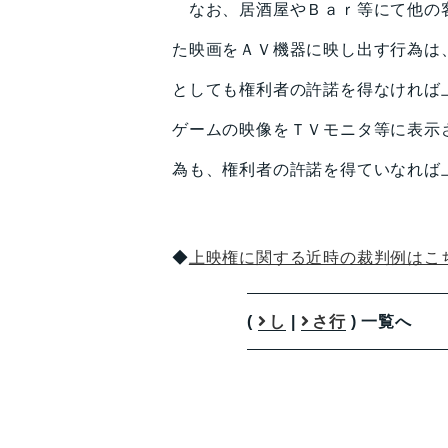
なお、居酒屋やＢａｒ等にて他の客
た映画をＡＶ機器に映し出す行為は
としても権利者の許諾を得なければ
ゲームの映像をＴＶモニタ等に表示
為も、権利者の許諾を得ていなれば
◆
上映権に関する近時の裁判例はこ
(
し
|
さ行
) 一覧へ