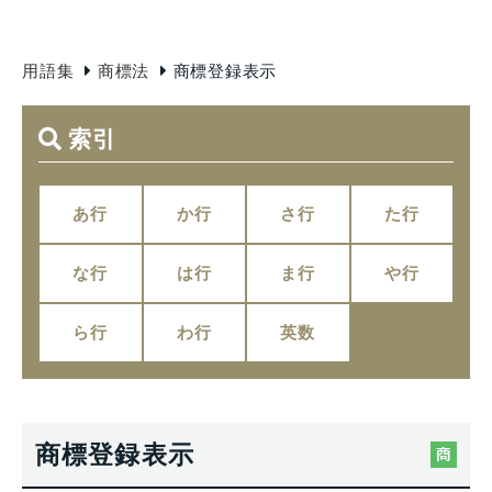
用語集
商標法
商標登録表示
索引
あ行
か行
さ行
た行
な行
は行
ま行
や行
ら行
わ行
英数
商標登録表示