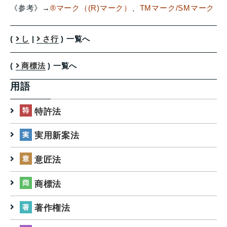
《参考》→
®マーク（(R)マーク）
、
TMマーク/SMマーク
(
し
|
さ行
) 一覧へ
(
商標法
) 一覧へ
用語
特許法
実用新案法
意匠法
商標法
著作権法