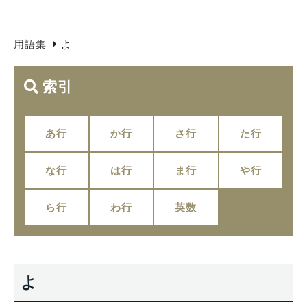
用語集
よ
索引
あ行
か行
さ行
た行
な行
は行
ま行
や行
ら行
わ行
英数
よ