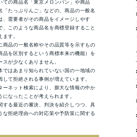
いての商品名「東京メロンパン」や商品
名「たっぷりんご」などの、商品の一般名
は、需要者がその商品をイメージしやす
で、このような商品名を商標登録すること
えます。
に商品の一般名称やその品質等を示すもの
商品を区別するという商標本来の機能）を
ースが少なくありません。
本ではあまり知られていない国の一地域の
因して拒絶される事例が増えています。
ターネット検索により、膨大な情報の中か
うになったことが考えられます。
関する最近の審決、判決を紹介しつつ、具
うな拒絶理由への対応策や予防策に関する