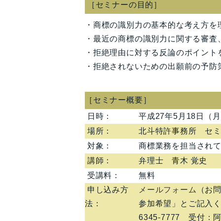
［セミナーの目的］
・商標の識別力の基本的な考え方を
・最近の商標の識別力に関する審査
・拒絶理由に対する反論のポイント
・拒絶されないための出願前の予防
［セミナー概要］
日時：
平成27年5月18日（
場所：
北斗特許事務所 セ
対象：
商標業務を担当され
講師：
弁理士 青木 覚史
受講料：
無料
申し込み方
メールフォーム
（お
法：
参加希望」とご記入くだ
6345-7777 受付：