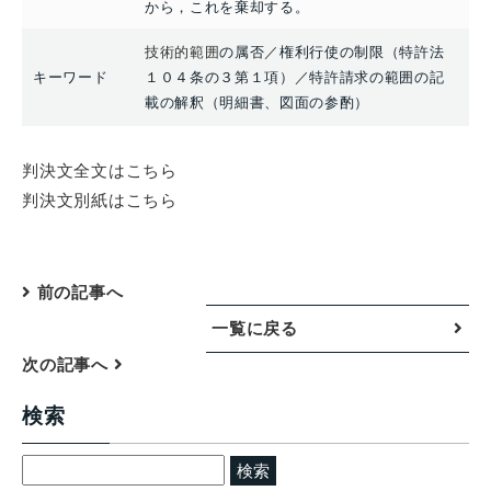
から，これを棄却する。
技術的範囲
の属否／権利行使の制限（特許法
キーワード
１０４条の３第１項）／特許請求の範囲の記
載の解釈（明細書、図面の参酌）
判決文全文はこちら
判決文別紙はこちら
前の記事へ
一覧に戻る
次の記事へ
検索
検
索: