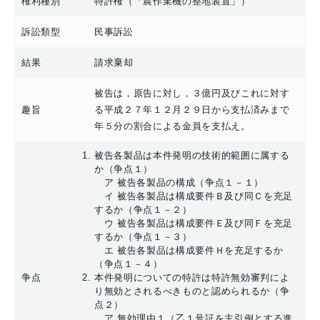
権利種別
特許権（「農作業機の整地装置」）
訴訟類型
民事訴訟
結果
請求棄却
被告は，原告に対し，３億円及びこれに対す
趣旨
る平成２７年１２月２９日から支払済みまで
年５分の割合による金員を支払え。
被告各製品は本件発明の技術的範囲に属する
か（争点１）
ア 被告各製品の構成（争点１－１）
イ 被告各製品は構成要件Ｂ及び同Ｃを充足
するか（争点１－２）
ウ 被告各製品は構成要件Ｅ及び同Ｆを充足
するか（争点１－３）
エ 被告各製品は構成要件Ｈを充足するか
（争点１－４）
争点
本件発明についての特許は特許無効審判によ
り無効とされるべきものと認められるか（争
点２）
ア 無効理由１（乙１号証を主引例とする進