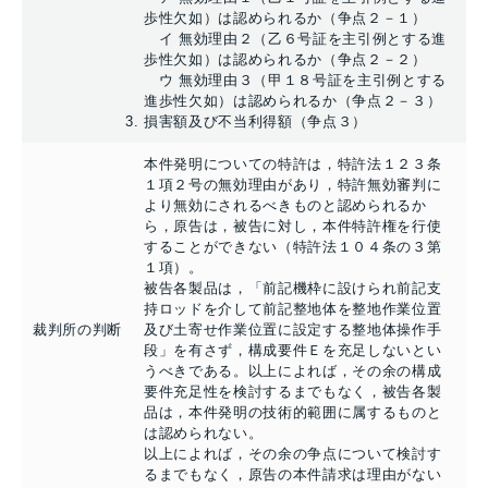
歩性欠如）は認められるか（争点２－１）
イ 無効理由２（乙６号証を主引例とする進
歩性欠如）は認められるか（争点２－２）
ウ 無効理由３（甲１８号証を主引例とする
進歩性欠如）は認められるか（争点２－３）
損害額及び不当利得額（争点３）
本件発明についての特許は，特許法１２３条
１項２号の無効理由があり，特許無効審判に
より無効にされるべきものと認められるか
ら，原告は，被告に対し，本件特許権を行使
することができない（特許法１０４条の３第
１項）。
被告各製品は，「前記機枠に設けられ前記支
持ロッドを介して前記整地体を整地作業位置
裁判所の判断
及び土寄せ作業位置に設定する整地体操作手
段」を有さず，構成要件Ｅを充足しないとい
うべきである。以上によれば，その余の構成
要件充足性を検討するまでもなく，被告各製
品は，本件発明の技術的範囲に属するものと
は認められない。
以上によれば，その余の争点について検討す
るまでもなく，原告の本件請求は理由がない