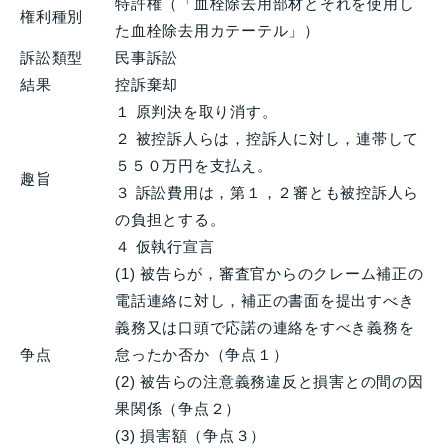
特許権（「血栓除去用部材とそれを使用し
権利種別
た血栓除去用カテーテル」）
訴訟類型
民事訴訟
結果
控訴棄却
１ 原判決を取り消す。
２ 被控訴人らは，控訴人に対し，連帯して
５５０万円を支払え。
趣旨
３ 訴訟費用は，第１，２審とも被控訴人ら
の負担とする。
４ 仮執行宣言
(1) 被告らが，審査官からのクレーム補正の
電話連絡に対し，補正の書面を提出すべき
義務又は口頭で応諾の連絡をすべき義務を
争点
怠ったか否か（争点１）
(2) 被告らの注意義務違反と損害との間の因
果関係（争点２）
(3) 損害額（争点３）