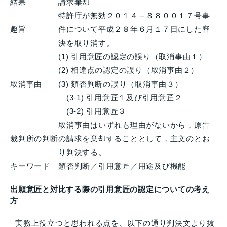
結果
請求棄却
特許庁が無効２０１４－８８００１７号事
趣旨
件について平成２８年６月１７日にした審
決を取り消す。
(1) 引用意匠の認定の誤り（取消事由１）
(2) 相違点の認定の誤り（取消事由２）
取消事由
(3) 類否判断の誤り（取消事由３）
(3-1) 引用意匠１及び引用意匠２
(3-2) 引用意匠３
取消事由はいずれも理由がないから，原告
裁判所の判断
の請求を棄却することとして，主文のとお
り判決する。
キーワード
類否判断／引用意匠／用途及び機能
出願意匠と対比する際の引用意匠の認定についての考え
方
実務上役立つと思われる点を、以下の通り判決文より抜