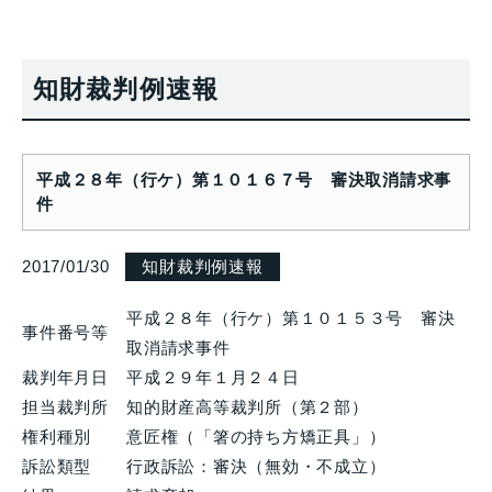
知財裁判例速報
平成２８年（行ケ）第１０１６７号 審決取消請求事
件
2017/01/30
知財裁判例速報
平成２８年（行ケ）第１０１５３号 審決
事件番号等
取消請求事件
裁判年月日
平成２９年１月２４日
担当裁判所
知的財産高等裁判所（第２部）
権利種別
意匠権（「箸の持ち方矯正具」）
訴訟類型
行政訴訟：審決（無効・不成立）