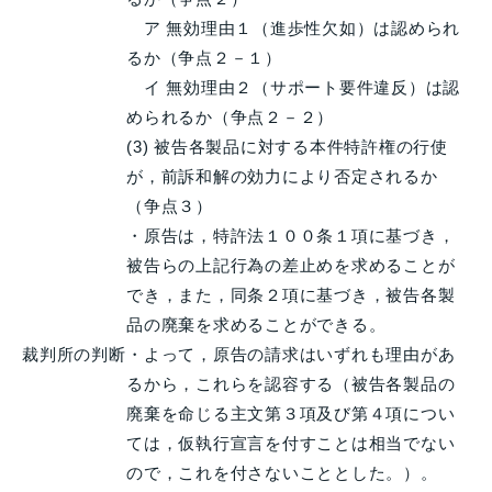
ア 無効理由１（進歩性欠如）は認められ
るか（争点２－１）
イ 無効理由２（サポート要件違反）は認
められるか（争点２－２）
(3) 被告各製品に対する本件特許権の行使
が，前訴和解の効力により否定されるか
（争点３）
・原告は，特許法１００条１項に基づき，
被告らの上記行為の差止めを求めることが
でき，また，同条２項に基づき，被告各製
品の廃棄を求めることができる。
裁判所の判断
・よって，原告の請求はいずれも理由があ
るから，これらを認容する（被告各製品の
廃棄を命じる主文第３項及び第４項につい
ては，仮執行宣言を付すことは相当でない
ので，これを付さないこととした。）。