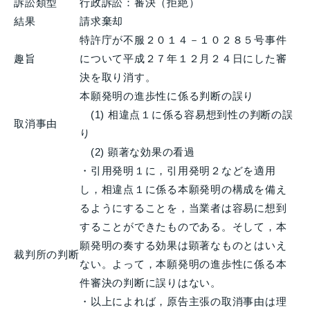
訴訟類型
行政訴訟：審決（拒絶）
結果
請求棄却
特許庁が不服２０１４－１０２８５号事件
趣旨
について平成２７年１２月２４日にした審
決を取り消す。
本願発明の進歩性に係る判断の誤り
(1) 相違点１に係る容易想到性の判断の誤
取消事由
り
(2) 顕著な効果の看過
・引用発明１に，引用発明２などを適用
し，相違点１に係る本願発明の構成を備え
るようにすることを，当業者は容易に想到
することができたものである。そして，本
願発明の奏する効果は顕著なものとはいえ
裁判所の判断
ない。よって，本願発明の進歩性に係る本
件審決の判断に誤りはない。
・以上によれば，原告主張の取消事由は理