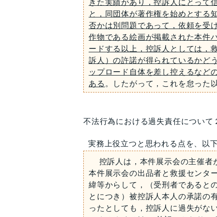
きた実績があり，控訴人にとって
と，同団体が著作権を始めとする
否かは別問題であって，依頼を受
作物である絵画が掲載された本件
ードする以上，控訴人としては，
訴人）の許諾が得られているかど
ップロード自体を差し控えるなど
ある
。したがって，これを怠った
不法行為における過失責任について
実務上役立つと思われる点を、以
控訴人は，本件展示会の主催者が
本件展示会の出品者と救援センタ
緯等からして，（受刑者であると
とにつき）被控訴人本人の承諾の
ったとしても，控訴人に過失がな