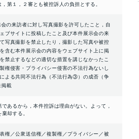
は，第１，２審とも被控訴人の負担とする。
展示会の来訪者に対し写真撮影を許可したこと，自
ェブサイトに投稿したこと及び本件展示会の来
て写真撮影を禁止したり，撮影した写真や被控
を含む本件展示会の内容をウェブサイト上に掲
を禁止するなどの適切な措置を講じなかったこ
製権侵害・プライバシー侵害の不法行為ないし
による共同不法行為（不法行為③）の成否（争
未掲載
第であるから，本件控訴は理由がない。よって，
を棄却する。
表権／公衆送信権／複製権／プライバシー／被