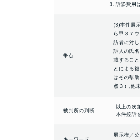
訴訟費用
(3)本件
ら甲３７ウ
訪者に対し
訴人の氏名
争点
載すること
とによる複
はその幇助
点３）,他
以上の次
裁判所の判断
本件控訴
展示権／公
キーワード