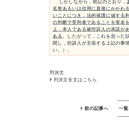
しかしながら，前記のとおり，
名誉あるいは信用に直接にかかわ
いことにつき，法的保護に値する
の判断で受刑者であることを実名
上，本人である被控訴人の承諾が
ある
。したがって，これを怠った
関し，控訴人が主張する上記の事
い。）。
判決文
判決文全文はこちら
前の記事へ
一覧