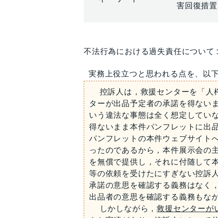
害回復措置
不法行為における過失責任について
実務上役立つと思われる点を、以
控訴人は，救援センターを「人権
ターが出品予定者の承諾を得ない
いう違法な事態は全く想定してい
得ないまま本件パンフレットに出
パンフレットの本件ウェブサイト
ったのであるから，本件展示会の
を無償で提供し，それに付随して
等の依頼を受けたにすぎない控訴
承諾の意思を確認する義務はなく
出品者の意思を確認する義務もな
しかしながら，
救援センターが