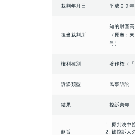
裁判年月日
平成２９年
知的財産高
担当裁判所
（原審：東
号）
権利種別
著作権（「
訴訟類型
民事訴訟
結果
控訴棄却
原判決中
趣旨
被控訴人