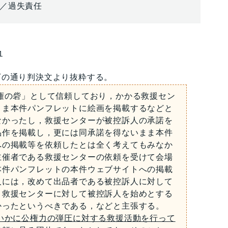
／過失責任
１
下の通り判決文より抜粋する。
の砦」として信頼しており，かかる救援セン
まま本件パンフレットに絵画を掲載するなどと
なかったし，救援センターが被控訴人の承諾を
品作を掲載し，更には同承諾を得ないまま本件
への掲載等を依頼したとは全く考えてもみなか
主催者である救援センターの依頼を受けて会場
本件パンフレットの本件ウェブサイトへの掲載
人には，改めて出品者である被控訴人に対して
，救援センターに対して被控訴人を始めとする
かったというべきである，などと主張する。
いかに公権力の弾圧に対する救援活動を行って