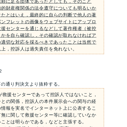
信頼に足る団体であったとしても，そのこと
知的財産権関係の法令遵守についても明るいか
けたとはいえ，最終的に自らの判断で他人の著
パンフレットの画像をウェブサイトにアップロ
救援センターを通じるなどして著作権者（被控
うかを自ら確認し，その確認が取れなければア
の適切な対応を採るべきであったことは当然で
以上，控訴人は過失責任を免れない。
２
下の通り判決文より抜粋する。
救援センターであって控訴人ではないこと，
ーとの関係，控訴人の本件展示会への関与の経
の情報を実名でインターネット上に公表するこ
有無に関して救援センター等に確認していなか
いことは明らかである，などと主張する。