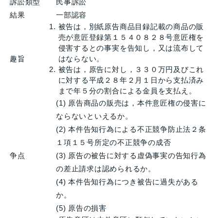
訴訟類型
民事訴訟
結果
一部認容
被告は，別紙原告商品目録記載の商品の販
売が意匠登録第１５４０８２８号意匠権を
侵害するとの事実を告知し，又は流布して
趣旨
はならない。
被告は，原告に対し，３３０万円及びこれ
に対する平成２８年２月１日から支払済み
まで年５分の割合による金員を支払え。
(1) 原告商品の販売は，本件意匠権の侵害に
ならないといえるか。
(2) 本件告知行為による不正競争防止法２条
１項１５号所定の不正競争の成否
争点
(3) 原告の被告に対する虚偽事実の告知行為
の差止請求は認められるか。
(4) 本件告知行為につき被告に過失がある
か。
(5) 原告の損害