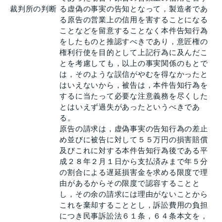
裁判所の判断
る虚偽の事実の告知となって，製造者であ
る原告の営業上の信用を害することになる
ことなどを留意することなく本件告知行為
をしたものと推認すべきであり，意匠権の
権利行使を目的として上記行為に及んだこ
とを考慮しても，以上の事実関係のもとで
は，そのような誤信がやむを得なかったと
はいえないから，被告は，本件告知行為を
するに当たって必要な注意義務を尽くした
とはいえず過失があったというべきであ
る。
原告の請求は，虚偽事実の告知行為の差止
め並びに被告に対して５５万円の損害賠償
及びこれに対する本件告知行為後である平
成２８年２月１日から支払済みまで年５分
の割合による遅延損害金を求める限度で理
由があるからその限度で認容することと
し，その余の請求には理由がないことから
これを棄却することとし，訴訟費用の負担
につき民事訴訟法６１条，６４条本文を，