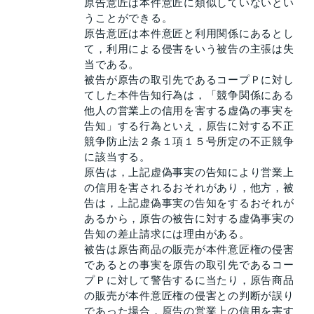
原告意匠は本件意匠に類似していないとい
うことができる。
原告意匠は本件意匠と利用関係にあるとし
て，利用による侵害をいう被告の主張は失
当である。
被告が原告の取引先であるコープＰに対し
てした本件告知行為は，「競争関係にある
他人の営業上の信用を害する虚偽の事実を
告知」する行為といえ，原告に対する不正
競争防止法２条１項１５号所定の不正競争
に該当する。
原告は，上記虚偽事実の告知により営業上
の信用を害されるおそれがあり，他方，被
告は，上記虚偽事実の告知をするおそれが
あるから，原告の被告に対する虚偽事実の
告知の差止請求には理由がある。
被告は原告商品の販売が本件意匠権の侵害
であるとの事実を原告の取引先であるコー
プＰに対して警告するに当たり，原告商品
の販売が本件意匠権の侵害との判断が誤り
であった場合，原告の営業上の信用を害す