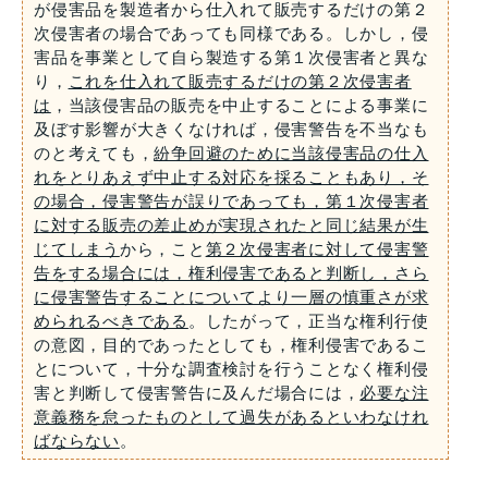
が侵害品を製造者から仕入れて販売するだけの第２
次侵害者の場合であっても同様である。しかし，侵
害品を事業として自ら製造する第１次侵害者と異な
り，
これを仕入れて販売するだけの第２次侵害者
は
，当該侵害品の販売を中止することによる事業に
及ぼす影響が大きくなければ，侵害警告を不当なも
のと考えても，
紛争回避のために当該侵害品の仕入
れをとりあえず中止する対応を採ることもあり，そ
の場合，侵害警告が誤りであっても，第１次侵害者
に対する販売の差止めが実現されたと同じ結果が生
じてしまう
から，こと
第２次侵害者に対して侵害警
告をする場合には，権利侵害であると判断し，さら
に侵害警告することについてより一層の慎重さが求
められるべきである
。したがって，正当な権利行使
の意図，目的であったとしても，権利侵害であるこ
とについて，十分な調査検討を行うことなく権利侵
害と判断して侵害警告に及んだ場合には，
必要な注
意義務を怠ったものとして過失があるといわなけれ
ばならない
。