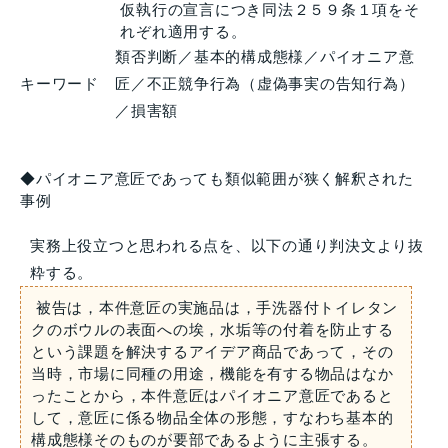
仮執行の宣言につき同法２５９条１項をそ
れぞれ適用する。
類否判断／基本的構成態様／パイオニア意
キーワード
匠／不正競争行為（虚偽事実の告知行為）
／損害額
◆パイオニア意匠であっても類似範囲が狭く解釈された
事例
実務上役立つと思われる点を、以下の通り判決文より抜
粋する。
被告は，本件意匠の実施品は，手洗器付トイレタン
クのボウルの表面への埃，水垢等の付着を防止する
という課題を解決するアイデア商品であって，その
当時，市場に同種の用途，機能を有する物品はなか
ったことから，本件意匠はパイオニア意匠であると
して，意匠に係る物品全体の形態，すなわち基本的
構成態様そのものが要部であるように主張する。