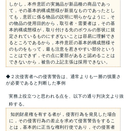
しかし，本件意匠の実施品が新品種の商品であっ
て，その基本的構成態様が新規なものであったとし
ても，意匠に係る物品の説明に明らかなように，そ
の物品の使用目的から，取引者・需要者は，その基
本的構成態様が，取り付ける先のボウルの形状に規
定されているものにすぎないことは容易に理解でき
るところであるから，本件意匠の基本的構成態様そ
のものをもって，最も注意を惹きやすい部分という
ことはできず，その点に要部があると認めることは
できないから，被告の上記主張は採用できない。
◆２次侵害者への侵害警告は、通常よりも一層の慎重さ
が必要であると判断した事例
実務上役立つと思われる点を、以下の通り判決文より抜
粋する。
知的財産権を有する者が，侵害行為を発見した場合
に，その侵害行為の差止を求めて侵害警告をするこ
とは，基本的に正当な権利行使であり，その侵害者