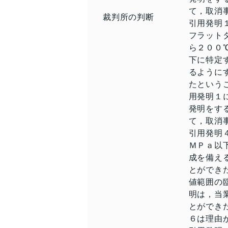
て，取消
裁判所の判断
引用発明
フラット
ら２００
下に特定
るように
たという
用発明１
発明をす
て，取消
引用発明
ＭＰａ以
成を備え
とができ
値範囲の
明は，当
とができ
６は理由