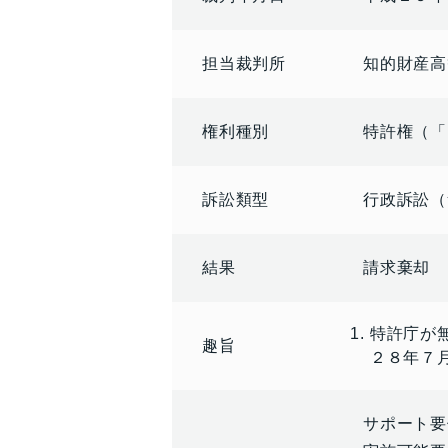
担当裁判所
知的財産高
権利種別
特許権（「
訴訟類型
行政訴訟（
結果
請求棄却
特許庁が
趣旨
２８年７
サポート要