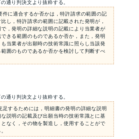
下の通り判決文より抜粋する。
要件に適合するか否かは，特許請求の範囲の記
対比し，特許請求の範囲に記載された発明が，
明で，発明の詳細な説明の記載により当業者が
識できる範囲のものであるか否か，また，発明
とも当業者が出願時の技術常識に照らし当該発
る範囲のものであるか否かを検討して判断すべ
下の通り判決文より抜粋する。
充足するためには，明細書の発明の詳細な説明
細な説明の記載及び出願当時の技術常識とに基
ことなく，その物を製造し，使用することがで
る。