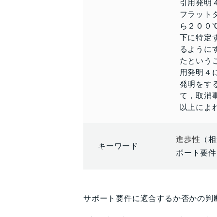
引用発明
フラット
ら２００
下に特定
るように
たという
用発明４
発明をす
て，取消
以上によ
進歩性
（相
キーワード
ポート要件
サポート要件に適合するか否かの判