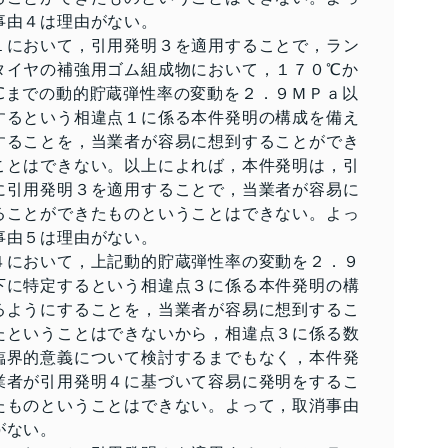
事由４は理由がない。
１において，引用発明３を適用することで，ラン
タイヤの補強用ゴム組成物において，１７０℃か
℃までの動的貯蔵弾性率の変動を２．９ＭＰａ以
するという相違点１に係る本件発明の構成を備え
することを，当業者が容易に想到することができ
ことはできない。以上によれば，本件発明は，引
に引用発明３を適用することで，当業者が容易に
ることができたものということはできない。よっ
事由５は理由がない。
４において，上記動的貯蔵弾性率の変動を２．９
下に特定するという相違点３に係る本件発明の構
るようにすることを，当業者が容易に想到するこ
たということはできないから，相違点３に係る数
臨界的意義について検討するまでもなく，本件発
業者が引用発明４に基づいて容易に発明をするこ
たものということはできない。よって，取消事由
がない。