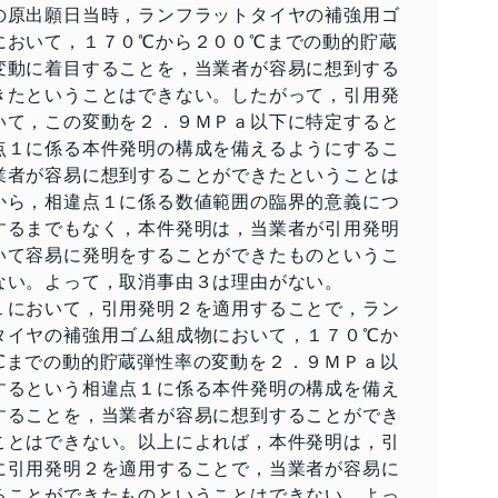
の原出願日当時，ランフラットタイヤの補強用ゴ
において，１７０℃から２００℃までの動的貯蔵
変動に着目することを，当業者が容易に想到する
きたということはできない。したがって，引用発
いて，この変動を２．９ＭＰａ以下に特定すると
点１に係る本件発明の構成を備えるようにするこ
業者が容易に想到することができたということは
から，相違点１に係る数値範囲の臨界的意義につ
するまでもなく，本件発明は，当業者が引用発明
いて容易に発明をすることができたものというこ
ない。よって，取消事由３は理由がない。
１において，引用発明２を適用することで，ラン
タイヤの補強用ゴム組成物において，１７０℃か
℃までの動的貯蔵弾性率の変動を２．９ＭＰａ以
するという相違点１に係る本件発明の構成を備え
することを，当業者が容易に想到することができ
ことはできない。以上によれば，本件発明は，引
に引用発明２を適用することで，当業者が容易に
ることができたものということはできない。よっ