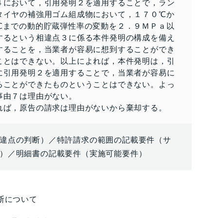
４において，引用発明２を適用することで，ラン
タイヤの補強用ゴム組成物において，１７０℃か
℃までの動的貯蔵弾性率の変動を２．９ＭＰａ以
するという相違点３に係る本件発明の構成を備え
することを，当業者が容易に想到することができ
ことはできない。以上によれば，本件発明は，引
に引用発明２を適用することで，当業者が容易に
ることができたものということはできない。よっ
事由７は理由がない。
れば，原告の請求は理由がないから棄却する。
違点の判断）／特許請求の範囲の記載要件（サ
）／明細書の記載要件（実施可能要件）
断について