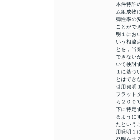
本件特許
ム組成物
弾性率の
ことがで
明１にお
いう相違
とを，当
できない
いて検討
１に基づ
とはでき
引用発明
フラット
ら２００
下に特定
るように
たという
用発明１
発明をす