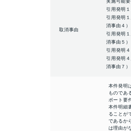
実施可能要
引用発明１
引用発明１
消事由４）
取消事由
引用発明１
消事由５）
引用発明４
引用発明４
消事由７）
本件発明
ものであ
ポート要
本件明細
ることが
であるか
は理由が