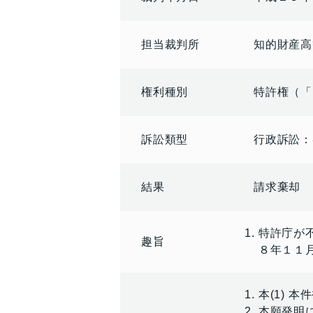
担当裁判所
知的財産高
権利種別
特許権（「
訴訟類型
行政訴訟：
結果
請求棄却
特許庁が
趣旨
８年１１
本(1) 
本願発明