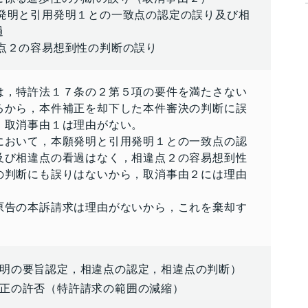
発明と引用発明１との一致点の認定の誤り及び相
過
点２の容易想到性の判断の誤り
は，特許法１７条の２第５項の要件を満たさない
るから，本件補正を却下した本件審決の判断に誤
，取消事由１は理由がない。
において，本願発明と引用発明１との一致点の認
及び相違点の看過はなく，相違点２の容易想到性
の判断にも誤りはないから，取消事由２には理由
原告の本訴請求は理由がないから，これを棄却す
明の要旨認定，相違点の認定，相違点の判断）
正の許否（特許請求の範囲の減縮）