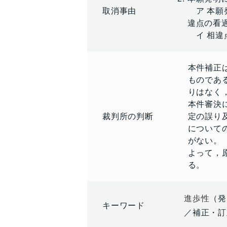
取消事由
ア 本願
違点の看
イ 相違
本件補正
ものであ
りはなく
本件審決
裁判所の判断
定の誤り
について
がない。
よって，
る。
進歩性
（発
キーワード
／補正・訂