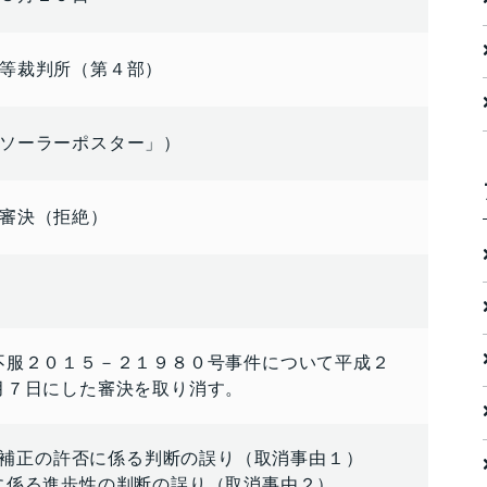
等裁判所（第４部）
ソーラーポスター」）
審決（拒絶）
不服２０１５－２１９８０号事件について平成２
月７日にした審決を取り消す。
本件補正の許否に係る判断の誤り（取消事由１）
に係る進歩性の判断の誤り（取消事由２）