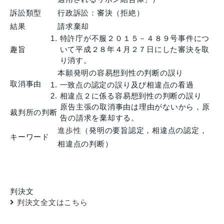
訴訟類型
行政訴訟：審決（拒絶）
結果
請求棄却
特許庁が不服２０１５－４８９号事件につ
趣旨
いて平成２８年４月２７日にした審決を取
り消す。
本願発明の容易想到性の判断の誤り
取消事由
一致点の認定の誤り及び相違点の看過
相違点２に係る容易想到性の判断の誤り
原告主張の取消事由は理由がないから，原
裁判所の判断
告の請求を棄却する。
進歩性
（発明の要旨認定，相違点の認定，
キーワード
相違点の判断）
判決文
判決文全文はこちら