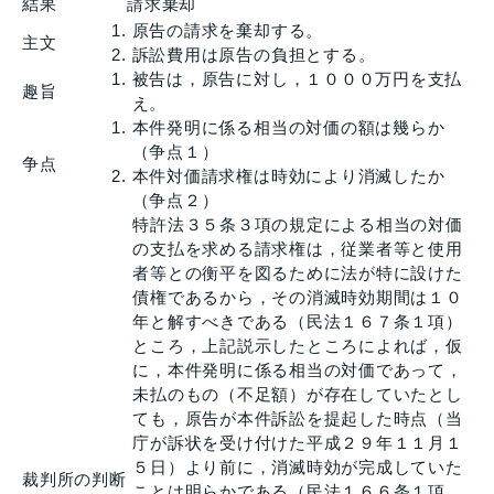
結果
請求棄却
原告の請求を棄却する。
主文
訴訟費用は原告の負担とする。
被告は，原告に対し，１０００万円を支払
趣旨
え。
本件発明に係る相当の対価の額は幾らか
（争点１）
争点
本件対価請求権は時効により消滅したか
（争点２）
特許法３５条３項の規定による相当の対価
の支払を求める請求権は，従業者等と使用
者等との衡平を図るために法が特に設けた
債権であるから，その消滅時効期間は１０
年と解すべきである（民法１６７条１項）
ところ，上記説示したところによれば，仮
に，本件発明に係る相当の対価であって，
未払のもの（不足額）が存在していたとし
ても，原告が本件訴訟を提起した時点（当
庁が訴状を受け付けた平成２９年１１月１
５日）より前に，消滅時効が完成していた
裁判所の判断
ことは明らかである（民法１６６条１項，