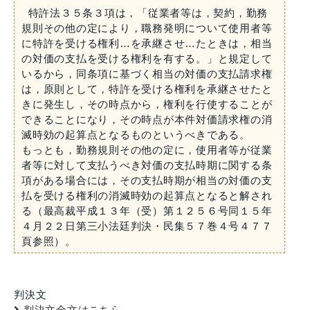
特許法３５条３項は，「従業者等は，契約，勤務
規則その他の定により，職務発明について使用者等
に特許を受ける権利…を承継させ…たときは，相当
の対価の支払を受ける権利を有する。」と規定して
いるから，同条項に基づく相当の対価の支払請求権
は，原則として，特許を受ける権利を承継させたと
きに発生し，その時点から，権利を行使することが
できることになり，その時点が本件対価請求権の消
滅時効の起算点となるものというべきである。
もっとも，勤務規則その他の定に，使用者等が従業
者等に対して支払うべき対価の支払時期に関する条
項がある場合には，その支払時期が相当の対価の支
払を受ける権利の消滅時効の起算点となると解され
る（最高裁平成１３年（受）第１２５６号同１５年
４月２２日第三小法廷判決・民集５７巻４号４７７
頁参照）。
判決文
判決文全文はこちら