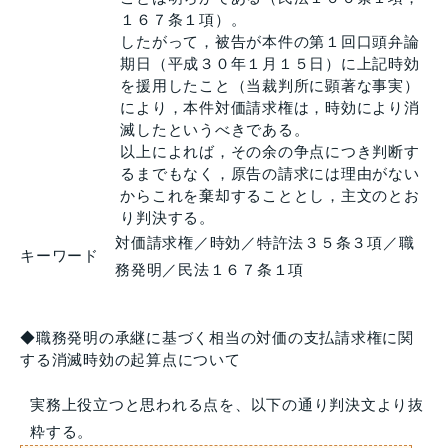
１６７条１項）。
したがって，被告が本件の第１回口頭弁論
期日（平成３０年１月１５日）に上記時効
を援用したこと（当裁判所に顕著な事実）
により，本件対価請求権は，時効により消
滅したというべきである。
以上によれば，その余の争点につき判断す
るまでもなく，原告の請求には理由がない
からこれを棄却することとし，主文のとお
り判決する。
対価請求権／時効／特許法３５条３項／職
キーワード
務発明／民法１６７条１項
◆職務発明の承継に基づく相当の対価の支払請求権に関
する消滅時効の起算点について
実務上役立つと思われる点を、以下の通り判決文より抜
粋する。