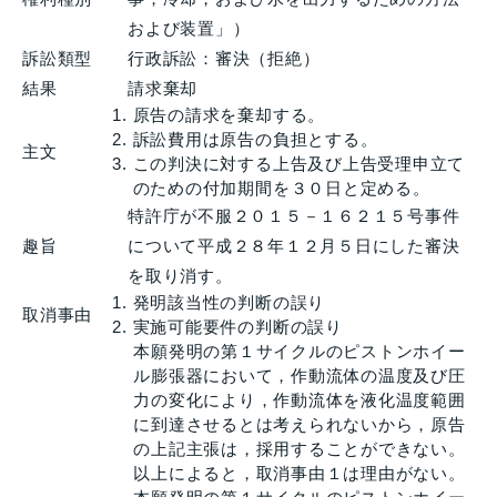
および装置」）
訴訟類型
行政訴訟：審決（拒絶）
結果
請求棄却
原告の請求を棄却する。
訴訟費用は原告の負担とする。
主文
この判決に対する上告及び上告受理申立て
のための付加期間を３０日と定める。
特許庁が不服２０１５－１６２１５号事件
趣旨
について平成２８年１２月５日にした審決
を取り消す。
発明該当性の判断の誤り
取消事由
実施可能要件の判断の誤り
本願発明の第１サイクルのピストンホイー
ル膨張器において，作動流体の温度及び圧
力の変化により，作動流体を液化温度範囲
に到達させるとは考えられないから，原告
の上記主張は，採用することができない。
以上によると，取消事由１は理由がない。