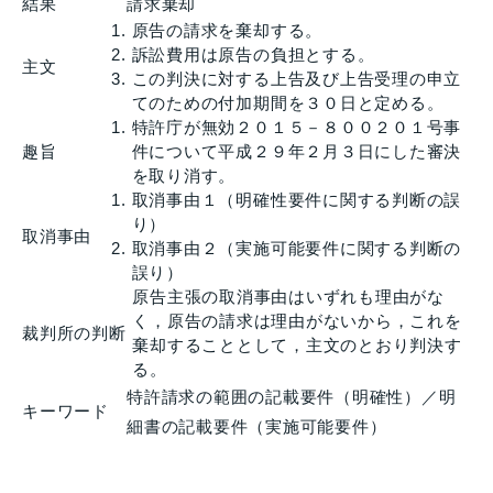
結果
請求棄却
原告の請求を棄却する。
訴訟費用は原告の負担とする。
主文
この判決に対する上告及び上告受理の申立
てのための付加期間を３０日と定める。
特許庁が無効２０１５－８００２０１号事
趣旨
件について平成２９年２月３日にした審決
を取り消す。
取消事由１（明確性要件に関する判断の誤
り）
取消事由
取消事由２（実施可能要件に関する判断の
誤り）
原告主張の取消事由はいずれも理由がな
く，原告の請求は理由がないから，これを
裁判所の判断
棄却することとして，主文のとおり判決す
る。
特許請求の範囲の記載要件（明確性）／明
キーワード
細書の記載要件（実施可能要件）