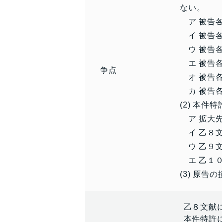
ない。
ア 被告各
イ 被告各
ウ 被告各
エ 被告各
争点
オ 被告各
カ 被告各
(2) 本
ア 拡大
イ 乙８
ウ 乙９
エ 乙１
(3) 原
乙８文献
本件特許