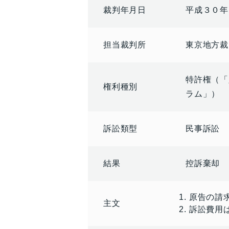
裁判年月日
平成３０年
担当裁判所
東京地方裁
特許権（「
権利種別
ラム」）
訴訟類型
民事訴訟
結果
控訴棄却
原告の請
主文
訴訟費用