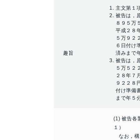
主文第１
被告は，
８９５万
平成２８
５万９２
６日付け
趣旨
済みまで
被告は，
５万５２
２８年７
９２２８
付け準備
まで年５
(1) 被
１）
なお，構