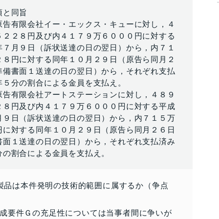
項と同旨
原告有限会社イー・エックス・キューに対し，４
５２２８円及び内４１７９万６０００円に対する
年７月９日（訴状送達の日の翌日）から，内７１
２８円に対する同年１０月２９日（原告ら同月２
準備書面１送達の日の翌日）から，それぞれ支払
年５分の割合による金員を支払え。
原告有限会社アートステーションに対し，４８９
２８円及び内４１７９万６０００円に対する平成
月９日（訴状送達の日の翌日）から，内７１５万
円に対する同年１０月２９日（原告ら同月２６日
書面１送達の日の翌日）から，それぞれ支払済み
分の割合による金員を支払え。
告各製品は本件発明の技術的範囲に属するか（争点
成要件Ｇの充足性については当事者間に争いが