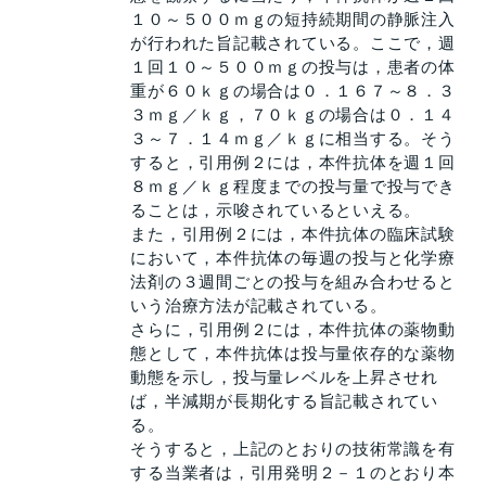
１０～５００ｍｇの短持続期間の静脈注入
が行われた旨記載されている。ここで，週
１回１０～５００ｍｇの投与は，患者の体
重が６０ｋｇの場合は０．１６７～８．３
３ｍｇ／ｋｇ，７０ｋｇの場合は０．１４
３～７．１４ｍｇ／ｋｇに相当する。そう
すると，引用例２には，本件抗体を週１回
８ｍｇ／ｋｇ程度までの投与量で投与でき
ることは，示唆されているといえる。
また，引用例２には，本件抗体の臨床試験
において，本件抗体の毎週の投与と化学療
法剤の３週間ごとの投与を組み合わせると
いう治療方法が記載されている。
さらに，引用例２には，本件抗体の薬物動
態として，本件抗体は投与量依存的な薬物
動態を示し，投与量レベルを上昇させれ
ば，半減期が長期化する旨記載されてい
る。
そうすると，上記のとおりの技術常識を有
する当業者は，引用発明２－１のとおり本