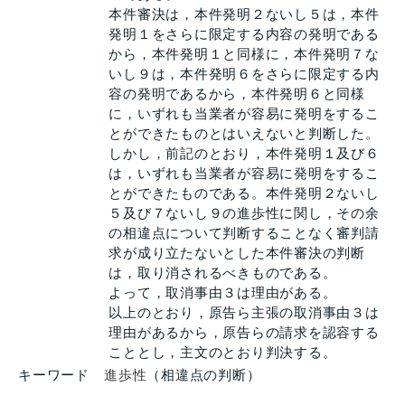
本件審決は，本件発明２ないし５は，本件
発明１をさらに限定する内容の発明である
から，本件発明１と同様に，本件発明７な
いし９は，本件発明６をさらに限定する内
容の発明であるから，本件発明６と同様
に，いずれも当業者が容易に発明をするこ
とができたものとはいえないと判断した。
しかし，前記のとおり，本件発明１及び６
は，いずれも当業者が容易に発明をするこ
とができたものである。本件発明２ないし
５及び７ないし９の進歩性に関し，その余
の相違点について判断することなく審判請
求が成り立たないとした本件審決の判断
は，取り消されるべきものである。
よって，取消事由３は理由がある。
以上のとおり，原告ら主張の取消事由３は
理由があるから，原告らの請求を認容する
こととし，主文のとおり判決する。
キーワード
進歩性
（相違点の判断）