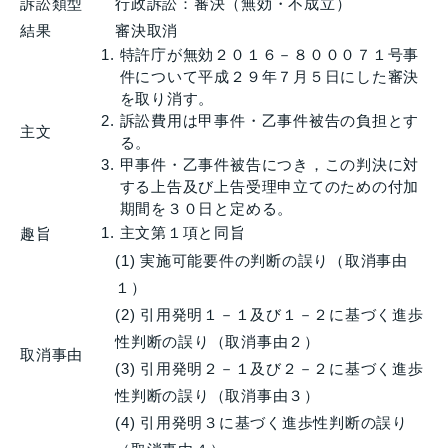
訴訟類型
行政訴訟：審決（無効・不成立）
結果
審決取消
特許庁が無効２０１６－８０００７１号事
件について平成２９年７月５日にした審決
を取り消す。
訴訟費用は甲事件・乙事件被告の負担とす
主文
る。
甲事件・乙事件被告につき，この判決に対
する上告及び上告受理申立てのための付加
期間を３０日と定める。
主文第１項と同旨
趣旨
(1) 実施可能要件の判断の誤り（取消事由
１）
(2) 引用発明１－１及び１－２に基づく進歩
性判断の誤り（取消事由２）
取消事由
(3) 引用発明２－１及び２－２に基づく進歩
性判断の誤り（取消事由３）
(4) 引用発明３に基づく進歩性判断の誤り