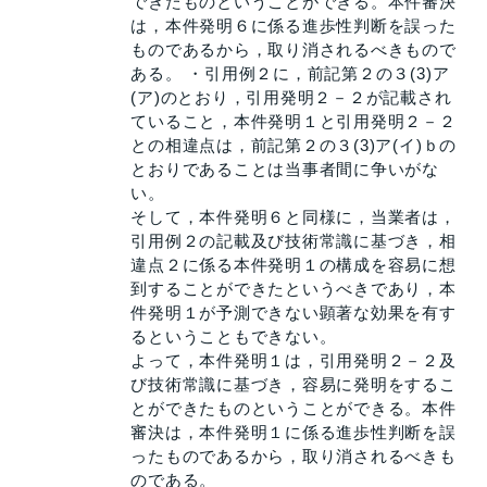
できたものということができる。本件審決
は，本件発明６に係る進歩性判断を誤った
ものであるから，取り消されるべきもので
ある。 ・引用例２に，前記第２の３(3)ア
(ア)のとおり，引用発明２－２が記載され
ていること，本件発明１と引用発明２－２
との相違点は，前記第２の３(3)ア(イ)ｂの
とおりであることは当事者間に争いがな
い。
そして，本件発明６と同様に，当業者は，
引用例２の記載及び技術常識に基づき，相
違点２に係る本件発明１の構成を容易に想
到することができたというべきであり，本
件発明１が予測できない顕著な効果を有す
るということもできない。
よって，本件発明１は，引用発明２－２及
び技術常識に基づき，容易に発明をするこ
とができたものということができる。本件
審決は，本件発明１に係る進歩性判断を誤
ったものであるから，取り消されるべきも
のである。