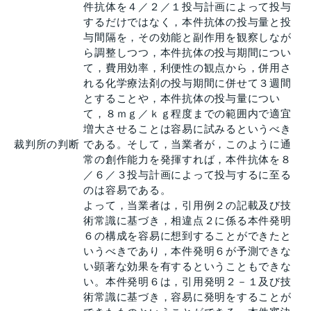
件抗体を４／２／１投与計画によって投与
するだけではなく，本件抗体の投与量と投
与間隔を，その効能と副作用を観察しなが
ら調整しつつ，本件抗体の投与期間につい
て，費用効率，利便性の観点から，併用さ
れる化学療法剤の投与期間に併せて３週間
とすることや，本件抗体の投与量につい
て，８ｍｇ／ｋｇ程度までの範囲内で適宜
増大させることは容易に試みるというべき
裁判所の判断
である。そして，当業者が，このように通
常の創作能力を発揮すれば，本件抗体を８
／６／３投与計画によって投与するに至る
のは容易である。
よって，当業者は，引用例２の記載及び技
術常識に基づき，相違点２に係る本件発明
６の構成を容易に想到することができたと
いうべきであり，本件発明６が予測できな
い顕著な効果を有するということもできな
い。本件発明６は，引用発明２－１及び技
術常識に基づき，容易に発明をすることが