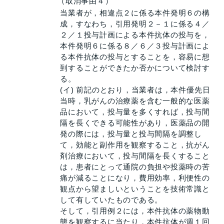
（取消事由４）
当業者が，相違点２に係る本件発明６の構
成，すなわち，引用発明２－１に係る４／
２／１投与計画による本件抗体の投与を，
本件発明６に係る８／６／３投与計画によ
る本件抗体の投与とすることを，容易に想
到することができたか否かについて検討す
る。
(イ) 前記のとおり，当業者は，本件優先日
当時，乳がんの治療薬を含む一般的な医薬
品において，投与量を多くすれば，投与間
隔を長くできる可能性があり，医薬品の開
発の際には，投与量と投与間隔を調整し
て，効能と副作用を観察すること，抗がん
剤治療において，投与間隔を長くすること
は，患者にとって通院の負担や投薬時の苦
痛が減ることになり，費用効率，利便性の
観点から望ましいということを技術常識と
して有していたものである。
そして，引用例２には，本件抗体の薬物動
態を観察するに当たり，本件抗体が週１回