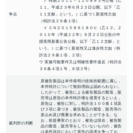
ア 特開２０１１－１２０８９３号公報（乙
１１。平成２３年６月２３日公開。以下「乙
争点
１１文献」という。）に基づく新規性欠如
（特許法２９条１項）
イ ＣＮ２０１５８６１８０Ｕ（乙１２。２
０１０年（平成２２年）９月２２日公告の中
国実用新案公告公報。以下「乙１２文献」と
いう。）に基づく新規性又は進歩性欠如（特
許法２９条１項，２項）
ウ 実施可能要件又は明確性要件違反（特許法
３６条４項１号，６項２号）
原被告製品は本件発明の技術的範囲に属し，
本件特許について無効理由は認められない。
したがって，被告による被告製品の製造，販
売等は原告の本件特許権を侵害するといえ，
原告は，被告に対し，特許法１００条１項及
び２項に基づき，被告製品の製造，販売等の
差止め及び廃棄を求めることができる。な
お，前提事実のとおり，被告は現在，被告製
裁判所の判断
品の製造，販売等をしていないものの，被告
は本件訴訟において原告の請求を争ってお