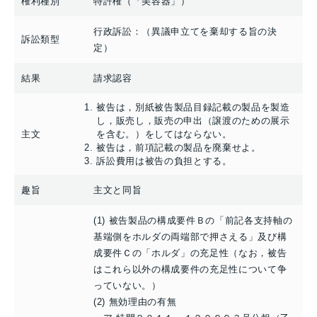
権利種別
特許権（「美容器」）
行政訴訟：（異議申立てを棄却する旨の決
訴訟類型
定）
結果
請求認容
被告は，別紙被告製品目録記載の製品を製造
し，販売し，販売の申出（譲渡のための展示
主文
を含む。）をしてはならない。
被告は，前項記載の製品を廃棄せよ。
訴訟費用は被告の負担とする。
趣旨
主文と同旨
(1) 被告製品の構成要件Ｂの「前記各支持軸の
基端側をホルダの両端部で押さえる」及び構
成要件Ｃの「ホルダ」の充足性（なお，被告
はこれら以外の構成要件の充足性について争
っていない。）
(2) 無効理由の有無