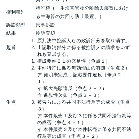
特許権（「生海苔異物分離除去装置におけ
権利種別
る生海苔の共回り防止装置」）
訴訟類型
民事訴訟
結果
控訴棄却
原判決中控訴人らの敗訴部分を取り消す。
趣旨
上記取消部分に係る被控訴人の請求をいず
れも棄却する。
構成要件Ｂ１の充足性（争点１）
本件特許に係る無効理由の有無（争点２）
ア 発明未完成，記載要件違反（争点２－
１）
イ 拡大先願違反（争点２－２）
ウ 進歩性欠如（争点２－３）
争点
被告らによる共同不法行為等の成否（争点
３）
ア 本件販売１及び３に係る共同不法行為等
の成否（争点３－１）
イ 本件販売２及び本件転売に係る共同不法
行為等の成否（争点３－２）