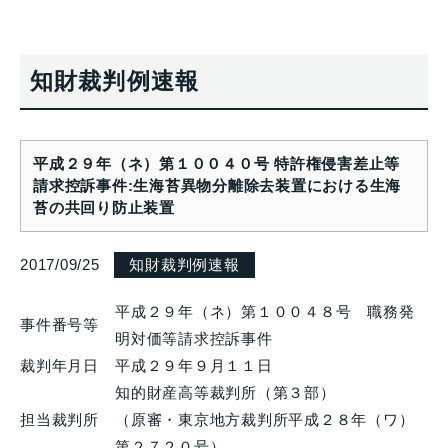
知財裁判例速報
平成２９年（ネ）第１００４０号 特許権侵害差止等
請求控訴事件:生海苔異物分離除去装置における生海
苔の共回り防止装置
2017/09/25
知財裁判例速報
平成２９年（ネ）第１００４８号 職務発
事件番号等
明対価等請求控訴事件
裁判年月日
平成２９年９月１１日
知的財産高等裁判所（第３部）
担当裁判所
（原審・東京地方裁判所平成２８年（ワ）
第２７２０号）