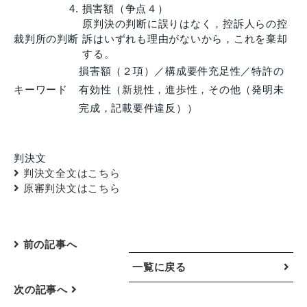
損害額（争点４）
原判決の判断に誤りはなく，控訴人らの控
裁判所の判断
訴はいずれも理由がないから，これを棄却
する。
損害額（２項）／構成要件充足性／特許の
キーワード
有効性（
新規性
，
進歩性
，その他（発明未
完成，記載要件違反））
判決文
判決文全文はこちら
原審判決文はこちら
前の記事へ
一覧に戻る
次の記事へ