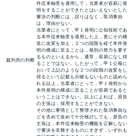
件従来軸受を適用して，当業者が容易に発
明をすることができたとはいえないとした
審決の判断には，誤りはなく，取消事由
は，理由がない。
当業者にとって，甲１発明に公知技術であ
る本件従来軸受を適用した上，更にその構
造に改変を加え，２つの段階を経て本件発
明の構成に至ることは，格別の努力を要す
るものといえるから，通常，容易になし得
裁判所の判断
ることではない。したがって，甲１公報に
おいて上記のような２つの段階の改変をし
得るという記載も示唆もないものと認めら
れる以上，当業者にとって，甲１発明から
本件発明の構成に至ることが容易であると
いうことはできない。以上によれば，原告
の主張は，採用することができない。
その他に事情として整理された取消事由な
どを含めて改めて十分検討しても，原告の
主張は，本件従来軸受の機能を正解しない
で審決を非難するものにすぎず，いずれも