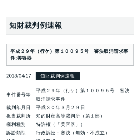
知財裁判例速報
平成２９年（行ケ）第１００９５号 審決取消請求事
件:美容器
2018/04/17
知財裁判例速報
平成２９年（行ケ）第１００９５号 審決
事件番号等
取消請求事件
裁判年月日
平成３０年３月２９日
担当裁判所
知的財産高等裁判所（第１部）
権利種別
特許権（「美容器」）
訴訟類型
行政訴訟：審決（無効・不成立）