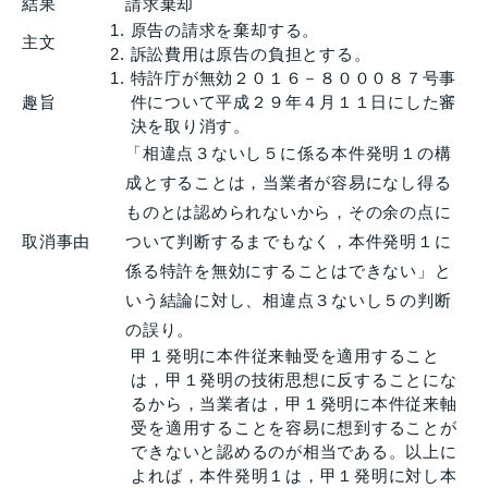
結果
請求棄却
原告の請求を棄却する。
主文
訴訟費用は原告の負担とする。
特許庁が無効２０１６－８０００８７号事
趣旨
件について平成２９年４月１１日にした審
決を取り消す。
「相違点３ないし５に係る本件発明１の構
成とすることは，当業者が容易になし得る
ものとは認められないから，その余の点に
取消事由
ついて判断するまでもなく，本件発明１に
係る特許を無効にすることはできない」と
いう結論に対し、相違点３ないし５の判断
の誤り。
甲１発明に本件従来軸受を適用すること
は，甲１発明の技術思想に反することにな
るから，当業者は，甲１発明に本件従来軸
受を適用することを容易に想到することが
できないと認めるのが相当である。以上に
よれば，本件発明１は，甲１発明に対し本