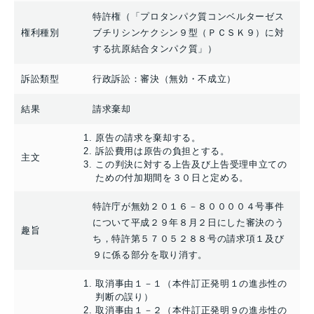
特許権（「プロタンパク質コンベルターゼス
権利種別
ブチリシンケクシン９型（ＰＣＳＫ９）に対
する抗原結合タンパク質」）
訴訟類型
行政訴訟：審決（無効・不成立）
結果
請求棄却
原告の請求を棄却する。
訴訟費用は原告の負担とする。
主文
この判決に対する上告及び上告受理申立ての
ための付加期間を３０日と定める。
特許庁が無効２０１６－８００００４号事件
について平成２９年８月２日にした審決のう
趣旨
ち，特許第５７０５２８８号の請求項１及び
９に係る部分を取り消す。
取消事由１－１（本件訂正発明１の進歩性の
判断の誤り）
取消事由１－２（本件訂正発明９の進歩性の