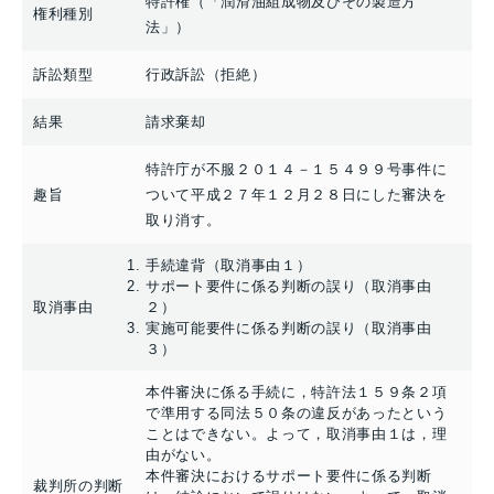
特許権（「潤滑油組成物及びその製造方
権利種別
法」）
訴訟類型
行政訴訟（拒絶）
結果
請求棄却
特許庁が不服２０１４－１５４９９号事件に
趣旨
ついて平成２７年１２月２８日にした審決を
取り消す。
手続違背（取消事由１）
サポート要件に係る判断の誤り（取消事由
取消事由
２）
実施可能要件に係る判断の誤り（取消事由
３）
本件審決に係る手続に，特許法１５９条２項
で準用する同法５０条の違反があったという
ことはできない。よって，取消事由１は，理
由がない。
本件審決におけるサポート要件に係る判断
裁判所の判断