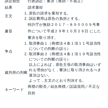
訴訟類型
行政訴訟：審決（無効・不成立）
結果
請求棄却
原告の請求を棄却する。
主文
訴訟費用は原告の負担とする。
特許庁が無効２０１７－８９０００９号事
趣旨
件について平成２９年１０月２６日 にした
審決を取り消す。
取消事由１（商標法４条１項１１号該当性
についての判断の誤り）
争点
取消事由２（商標法４条１項１９号該当性
についての判断の誤り）
以上によれば，原告主張の取消事由はいず
れも理由がなく，審決に取り消されるべき
裁判所の判断
違法はない。
よって，主文のとおり判決する。
商標の類否／結合商標／誤認混同／不正な
キーワード
目的