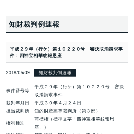
知財裁判例速報
平成２９年（行ケ）第１０２２０号 審決取消請求事
件：四神宝相華紋報恩座
2018/05/09
知財裁判例速報
平成２９年（行ケ）第１０２２０号 審決
事件番号等
取消請求事件
裁判年月日
平成３０年４月２４日
担当裁判所
知的財産高等裁判所（第３部）
商標権（標準文字「四神宝相華紋報恩
権利種別
座」）