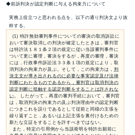
◆前訴判決が認定判断に与える拘束力について
実務上役立つと思われる点を、以下の通り判決文より抜
粋する。
(1) 特許無効審判事件についての審決の取消訴訟に
おいて審決取消しの判決が確定したときは，審判官
は特許法１８１条２項の規定に従い当該審判事件に
ついて更に審理，審決をするが，再度の審理，審決
には，行政事件訴訟法３３条１項の規定により，取
消判決の拘束力が及ぶ。そして，この拘束力は，
判
決主文が導き出されるのに必要な事実認定及び法律
判断にわたるものであるから，審判官は取消判決の
認定判断に抵触する認定判断をすることは許されな
い
。 したがって，再度の審判手続において，審判官
は，取消判決の拘束力の及ぶ判決理由中の認定判断
につきこれを誤りであるとして従前と同様の主張を
繰り返すこと，あるいは上記主張を裏付けるための
新たな立証をすることを許すべきではない。
また，特定の引用例から当該発明を特許出願前に