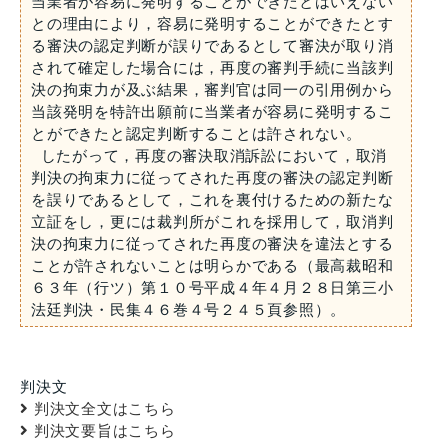
当業者が容易に発明することができたとはいえない
との理由により，容易に発明することができたとす
る審決の認定判断が誤りであるとして審決が取り消
されて確定した場合には，再度の審判手続に当該判
決の拘束力が及ぶ結果，審判官は同一の引用例から
当該発明を特許出願前に当業者が容易に発明するこ
とができたと認定判断することは許されない。
したがって，再度の審決取消訴訟において，取消
判決の拘束力に従ってされた再度の審決の認定判断
を誤りであるとして，これを裏付けるための新たな
立証をし，更には裁判所がこれを採用して，取消判
決の拘束力に従ってされた再度の審決を違法とする
ことが許されないことは明らかである（最高裁昭和
６３年（行ツ）第１０号平成４年４月２８日第三小
法廷判決・民集４６巻４号２４５頁参照）。
判決文
判決文全文はこちら
判決文要旨はこちら