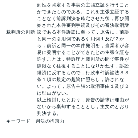
到性を肯定する事実の主張立証を行うこと
ができたものである。これを主張立証する
ことなく前訴判決を確定させた後，再び開
始された本件審判手続及びその審決取消訴
裁判所の判断
訟である本件訴訟に至って，原告に，前訴
と同一の引用例である引用例１及び２か
ら，前訴と同一の本件発明を，当業者が容
易に発明することができたとの主張立証を
許すことは，特許庁と裁判所の間で事件が
際限なく往復することになりかねず，訴訟
経済に反するもので，行政事件訴訟法３３
条１項の規定の趣旨に照らし，許されな
い。よって，原告主張の取消事由１及び２
は理由がない。
以上検討したとおり，原告の請求は理由が
ないから棄却することとし，主文のとおり
判決する。
キーワード
判決の拘束力