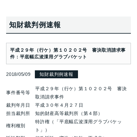
知財裁判例速報
平成２９年（行ケ）第１０２０２号 審決取消請求事
件：平底幅広浚渫用グラブバケット
2018/05/09
知財裁判例速報
平成２９年（行ケ）第１０２０２号 審決
事件番号等
取消請求事件
裁判年月日
平成３０年４月２７日
担当裁判所
知的財産高等裁判所（第４部）
特許権（「平底幅広浚渫用グラブバケッ
権利種別
ト」）