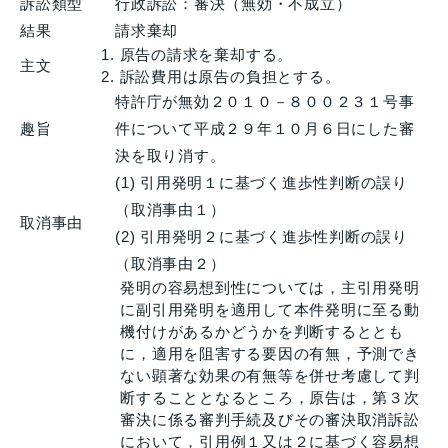
訴訟類型
行政訴訟：審決（無効・不成立）
結果
請求棄却
原告の請求を棄却する。
主文
訴訟費用は原告の負担とする。
特許庁が無効２０１０－８００２３１号事
趣旨
件について平成２９年１０月６日にした審
決を取り消す。
(1) 引用発明１に基づく進歩性判断の誤り
（取消事由１）
取消事由
(2) 引用発明２に基づく進歩性判断の誤り
（取消事由２）
発明の容易想到性については，主引用発明
に副引用発明を適用して本件発明に至る動
機付けがあるかどうかを判断するととも
に，適用を阻害する要因の有無，予測でき
ない顕著な効果の有無等を併せ考慮して判
断することとなるところ，原告は，第３次
審決に係る審判手続及びその審決取消訴訟
において，引用例１又は２に基づく容易想