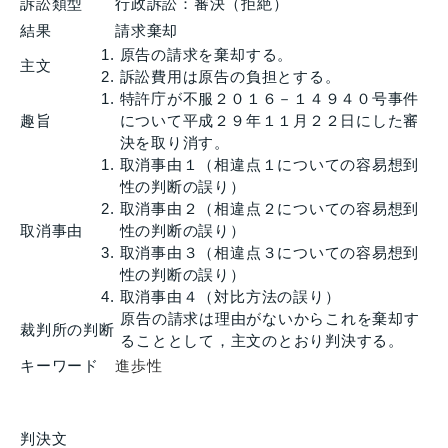
訴訟類型
行政訴訟：審決（拒絶）
結果
請求棄却
原告の請求を棄却する。
主文
訴訟費用は原告の負担とする。
特許庁が不服２０１６－１４９４０号事件
趣旨
について平成２９年１１月２２日にした審
決を取り消す。
取消事由１（相違点１についての容易想到
性の判断の誤り）
取消事由２（相違点２についての容易想到
取消事由
性の判断の誤り）
取消事由３（相違点３についての容易想到
性の判断の誤り）
取消事由４（対比方法の誤り）
原告の請求は理由がないからこれを棄却す
裁判所の判断
ることとして，主文のとおり判決する。
キーワード
進歩性
判決文